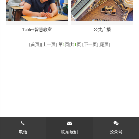
Table+智慧教室
公共广播
[首页][上一页] 第
1
页|共
1
页 [下一页][尾页]
电话
联系我们
公众号