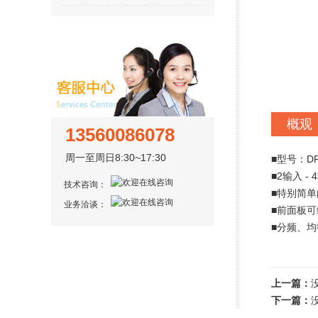
概观
13560086078
周一至周日8:30~17:30
■型号：DP
■2输入 - 
技术咨询：
■特别简
业务洽谈：
■前面板
■分频、
上一篇：
下一篇：