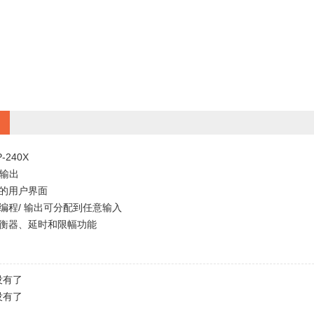
-240X
4输出
单的用户界面
可编程/ 输出可分配到任意输入
均衡器、延时和限幅功能
没有了
没有了